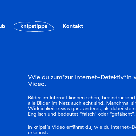
Zum
Zum
Seiteninhalt
Menü
ub
knipstipps
Kontakt
Wie du zum*zur Internet-Detektiv*in wi
Video.
Bilder im Internet können schön, beeindruckend 
alle Bilder im Netz auch echt sind. Manchmal sin
Wirklichkeit etwas ganz anderes, als dabei steht.
Englisch und bedeutet “falsch” oder “gefälscht”
In knipsi`s Video erfährst du, wie du Internet-D
erkennst.